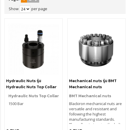
Show
per page
Hydraulic Nuts รุ่น
Mechanical nuts รุ่น BMT
Hydraulic Nuts Top Collar
Mechanical nuts
Hydraulic Nuts Top Collar
BMT Mechanical nuts
1500 Bar
Blackiron mechanical nuts are
versatile and resistant and
following the highest
manufacturing standards.
They allow to tension the bolts
without the use of pressurized