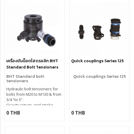
rotating socket, stroke 10 mm.
Special bridges available for
oversized nuts
เครื่องขันน็อตไฮดรอลิก BHT
Quick couplings Series 125
Standard Bolt Tensioners
BHT Standard bolt
Quick couplings Series 125
tensioners
Hydraulic bolt tensioners for
bolts from M20 to M130 & from
3/4 “to 5”.
Gravity return, end stroke
indicator, guided piston.
0 THB
0 THB
Maximum reliability and extra
lifetime