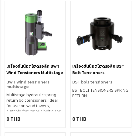
เครื่องขันน็อตไฮดรอลิก BWT
เครื่องขันน็อตไฮดรอลิก BST
Wind Tensioners Multistage
Bolt Tensioners
BWT Wind tensioners
BST bolt tensioners
multistage
BST BOLT TENSIONERS SPRING
Multistage hydraulic spring
RETURN
return bolt tensioners. Ideal
for use on wind towers,
suitable for various bolt sizes.
Operating pressure 1350 bar,
0 THB
0 THB
safety valve, limit switch
indicator, interchangeable nut
bridge, spring loaded nut