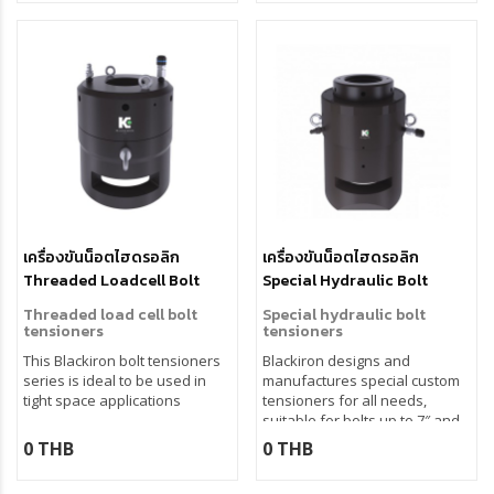
เครื่องขันน็อตไฮดรอลิก
เครื่องขันน็อตไฮดรอลิก
Threaded Loadcell Bolt
Special Hydraulic Bolt
Tensioners
Tensioners
Threaded load cell bolt
Special hydraulic bolt
tensioners
tensioners
This Blackiron bolt tensioners
Blackiron designs and
series is ideal to be used in
manufactures special custom
tight space applications
tensioners for all needs,
suitable for bolts up to 7″ and
more.
0 THB
0 THB