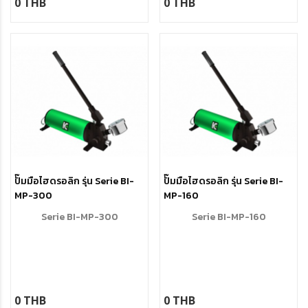
0 THB
0 THB
hydraulic oil. By tightening the
jackbolts at a predefined force
it will be possible to apply a
residual load to the bolt itself.
Available up to 6100 kN nom.
preload, can be designed in
special material upon request.
ปั๊มมือไฮดรอลิก รุ่น Serie BI-
ปั๊มมือไฮดรอลิก รุ่น Serie BI-
MP-300
MP-160
Serie BI-MP-300
Serie BI-MP-160
0 THB
0 THB