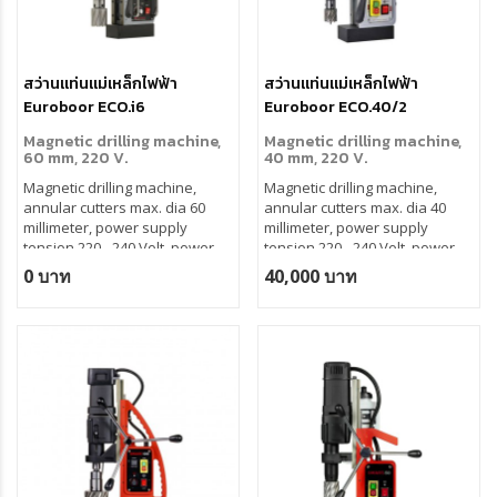
สว่านแท่นแม่เหล็กไฟฟ้า
สว่านแท่นแม่เหล็กไฟฟ้า
Euroboor ECO.i6
Euroboor ECO.40/2
Magnetic drilling machine,
Magnetic drilling machine,
60 mm, 220 V.
40 mm, 220 V.
Magnetic drilling machine,
Magnetic drilling machine,
annular cutters max. dia 60
annular cutters max. dia 40
millimeter, power supply
millimeter, power supply
tension 220 - 240 Volt, power
tension 220 - 240 Volt, power
supply frequency 50 - 60 Hertz,
supply frequency 50 - 60 Hertz,
0 บาท
40,000 บาท
rotation direction bidirectional.
rotation direction clockwise.
RPMi Technology.