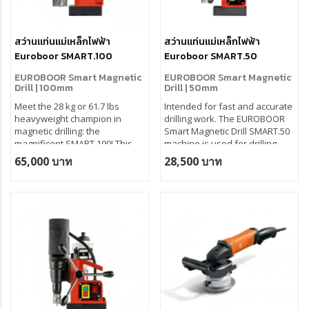
สว่านแท่นแม่เหล็กไฟฟ้า
สว่านแท่นแม่เหล็กไฟฟ้า
Euroboor SMART.100
Euroboor SMART.50
EUROBOOR Smart Magnetic
EUROBOOR Smart Magnetic
Drill | 100mm
Drill | 50mm
Meet the 28 kg or 61.7 lbs
Intended for fast and accurate
heavyweight champion in
drilling work. The EUROBOOR
magnetic drilling: the
Smart Magnetic Drill SMART.50
magnificent SMART.100! This
machine is used for drilling
powerhouse achieves perfect
holes up to 50 mm in diameter.
65,000 บาท
28,500 บาท
Ø 100 mm or 4-inch diameter
holes in no time.