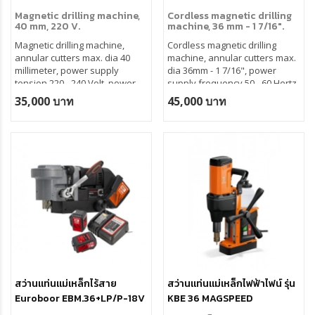
Magnetic drilling machine,
Cordless magnetic drilling
40 mm, 220 V.
machine, 36 mm - 1 7/16".
Magnetic drilling machine,
Cordless magnetic drilling
annular cutters max. dia 40
machine, annular cutters max.
millimeter, power supply
dia 36mm - 1 7/16", power
tension 220 - 240 Volt, power
supply frequency 50 - 60 Hertz.
supply frequency 50 - 60 Hertz,
Available in 3 versions:
35,000 บาท
45,000 บาท
rotation direction clockwise.
• Machine (battery and charger
not included)
• Set 1: Machine + 2x 5Ah
battery and charger*
• Set 2: Machine + 2x 9Ah
battery and charger*
• In the USA, sets include 1
battery instead of 2
สว่านแท่นแม่เหล็กไร้สาย
สว่านแท่นแม่เหล็กไฟฟ้าไฟน์ รุ่น
Euroboor EBM.36+LP/P-18V
KBE 36 MAGSPEED