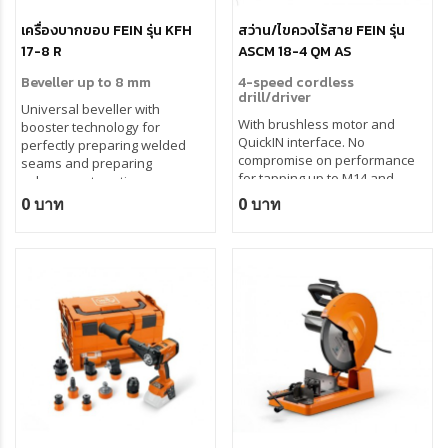
เครื่องบากขอบ FEIN รุ่น KFH
สว่าน/ไขควงไร้สาย FEIN รุ่น
17-8 R
ASCM 18-4 QM AS
Beveller up to 8 mm
4-speed cordless
drill/driver
Universal beveller with
With brushless motor and
booster technology for
QuickIN interface. No
perfectly preparing welded
compromise on performance
seams and preparing
for tapping up to M14 and
subsequent coatings.
drilling with carbide hole saws
0 บาท
0 บาท
up to 80 mm.