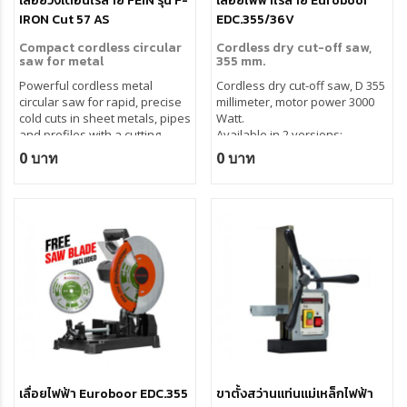
เลื่อยวงเดือนไร้สาย FEIN รุ่น F-
เลื่อยไฟฟ้าไร้สาย Euroboor
IRON Cut 57 AS
EDC.355/36V
Compact cordless circular
Cordless dry cut-off saw,
saw for metal
355 mm.
Powerful cordless metal
Cordless dry cut-off saw, D 355
circular saw for rapid, precise
millimeter, motor power 3000
cold cuts in sheet metals, pipes
Watt.
and profiles with a cutting
Available in 2 versions:
depth of up to 57 mm.
• Machine (batteries, charger
0 บาท
0 บาท
and saw blade not included)
• Set 2: Machine + 2x 9Ah
battery + charger + saw blade
Free V-clamp included.
เลื่อยไฟฟ้า Euroboor EDC.355
ขาตั้งสว่านแท่นแม่เหล็กไฟฟ้า