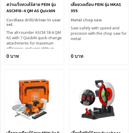
สว่าน/ไขควงไร้สาย FEIN รุ่น
เลื่อยวงเดือน FEIN รุ่น MKAS
ASCM18-4 QM AS QuickIN
355
Set
Cordless drill/driver in user
Metal chop saw
set.
Saw safely with speed and
The all-rounder ASCM 18-4 QM
precision with the chop saw for
AS with 7 QuickIN quick-change
metal.
attachments for maximum
efficiency and versatility in
drilling, tapping, and screwing.
0 บาท
0 บาท
Everything neatly, tidily, and
securely stored in the i-BOXX.