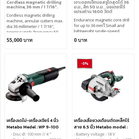
Cordless magnetic drilling
เจาะดอกเจ็ทบอสรูโตสุดได้ 36
machine, 36 mm / 1 7/16".
ม.ม., ลึก 50 ม.ม. , มอเตอร์ไร้
แปรงถ่าน 1600 วัตต์
Cordless magnetic drilling
Endurance magnetic core drill
machine, annular cutters max.
for up to 36 mmใ Small and
dia 36 millimeter / 1 7/16",
lightweight single-speed
power supply frequency 50 -
endurance magnetic core drill
60 Hertz.
55,000 บาท
0 บาท
offering unique performance
Available in 3 versions:
and service life even under
• Machine (battery and charger
the most challenging
not included)
conditions in the workshop
• Set 1: Machine + 2x 5Ah
-0%
and on the construction site
battery and charger*
• Set 2: Machine + 2x 9Ah
battery and charger*
• In the USA, sets include 1
battery instead of 2
เครื่องเดโม่-เครื่องเจียร์ 4 นิ้ว
เครื่องเลื่อยวงเดือนตัดเหล็กไร้
Metabo Medel : WP 9-100
สาย 6.5 นิ้ว Metabo model :
MKS 18 LTX 58 (เครื่องพร้อม
- Disc-Ø: 100 mm // 4 "
- Battery voltage : 18 V