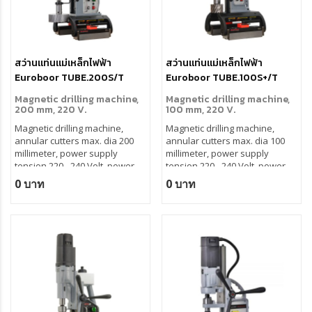
สว่านแท่นแม่เหล็กไฟฟ้า
สว่านแท่นแม่เหล็กไฟฟ้า
Euroboor TUBE.200S/T
Euroboor TUBE.100S+/T
Magnetic drilling machine,
Magnetic drilling machine,
200 mm, 220 V.
100 mm, 220 V.
Magnetic drilling machine,
Magnetic drilling machine,
annular cutters max. dia 200
annular cutters max. dia 100
millimeter, power supply
millimeter, power supply
tension 220 - 240 Volt, power
tension 220 - 240 Volt, power
supply frequency 50 - 60 Hertz,
supply frequency 50 - 60 Hertz,
0 บาท
0 บาท
rotation direction bidirectional.
rotation direction bidirectional.