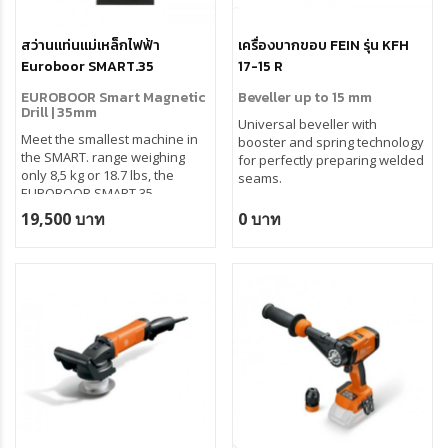
สว่านแท่นแม่เหล็กไฟฟ้า
เครื่องบากขอบ FEIN รุ่น KFH
Euroboor SMART.35
17-15 R
EUROBOOR Smart Magnetic
Beveller up to 15 mm
Drill | 35mm
Universal beveller with
Meet the smallest machine in
booster and spring technology
the SMART. range weighing
for perfectly preparing welded
only 8,5 kg or 18.7 lbs, the
seams.
EUROBOOR SMART.35
Magnetic Drilling Machine is
19,500 บาท
0 บาท
almost 30% lighter than
comparable machines.