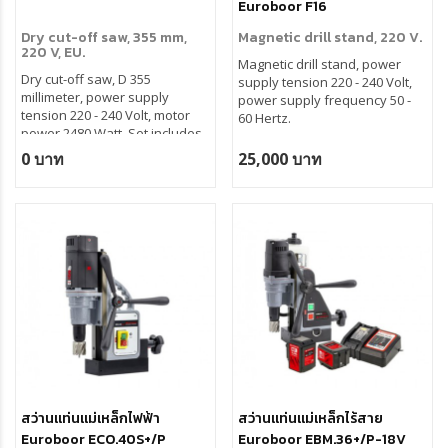
Euroboor F16
Dry cut-off saw, 355 mm,
Magnetic drill stand, 220 V.
220 V, EU.
Magnetic drill stand, power
Dry cut-off saw, D 355
supply tension 220 - 240 Volt,
millimeter, power supply
power supply frequency 50 -
tension 220 - 240 Volt, motor
60 Hertz.
power 2480 Watt. Set includes
machine and saw blade steel.
0 บาท
25,000 บาท
สว่านแท่นแม่เหล็กไฟฟ้า
สว่านแท่นแม่เหล็กไร้สาย
Euroboor ECO.40S+/P
Euroboor EBM.36+/P-18V