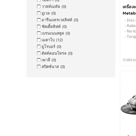
วาสท์เมทัล
(0)
เครื่องเด
Metabo
ยูเวล
(0)
Quick
มารีนแทรเวลลิฟท์
(0)
- Disc
- Rate
ชัตเติ้ลลิฟท์
(0)
- No-
เบรนเนนสตูล
(0)
- Torq
เมตาโบ
(12)
ยูโรบอร์
(0)
ดัสค์คอนโทรล
(0)
เพาลี่
(0)
7,383 
สปิตซ์นาส
(0)