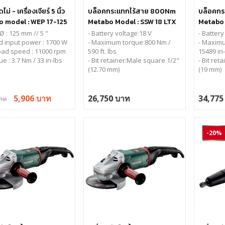
โม่ - เครื่องเจียร์ 5 นิ้ว
บล็อคกระแทกไร้สาย 800Nm
บล็อคกร
 model : WEP 17-125
Metabo Model : SSW 18 LTX
Metabo 
800 BL พร้อมแบตเตอรี่
1750 BL 
-Ø : 125 mm // 5 "
- Battery voltage:18 V
- Battery
d input power : 1700 W
2x5.5Ah+แท่นชาร์จเร็ว
- Maximum torque:
800 Nm /
2x5.5Ah+
- Maximu
load speed : 11000 rpm
590 ft. lbs
15489 in-
ue : 3.7 Nm / 33 in-lbs
- Bit retainer:
Male square 1/2"
- Bit ret
(12.70 mm)
(19 mm)
5,906 บาท
26,750 บาท
34,775
บาท
-20%