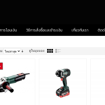
งการโอนเงิน
วิธีการสั่งซื้อเเละชำระเงิน
เกี่ยวกับเรา
ติดต
ดูในมุมมอง:
าม
%