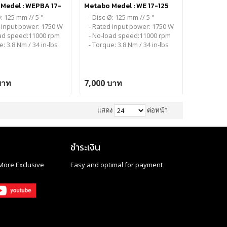
Medel : WEPBA 17-
Metabo Medel : WE 17-125
k RT (เซฟตี้)
Quick RT
Ø: 125 mm // 5 "
- Disc-Ø: 125 mm // 5 "
 input power: 1750 W
- Rated input power: 1750 W
oad speed:11000 rpm
- No-load speed:11000 rpm
e: 3.8 Nm / 34 in-lbs
- Torque: 3.8 Nm / 34 in-lbs
บาท
7,000 บาท
แสดง
ต่อหน้า
ชำระเงิน
More Exclusive
Easy and optimal for payment