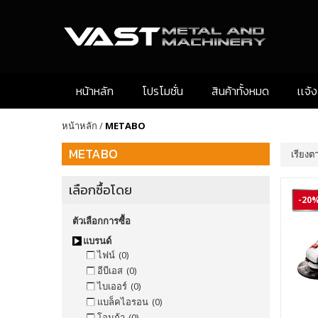
หน้าหลัก
โปรโมชั่น
สินค้าทั้งหมด
เเจ้
หน้าหลัก
/
METABO
METABO
เรียงต
เลือกซื้อโดย
-20
ตัวเลือกการซื้อ
แบรนด์
ไฟน์
(0)
อีบีเอส
(0)
ไบเออร์
(0)
แบล็คไอรอน
(0)
โอมก้า
(0)