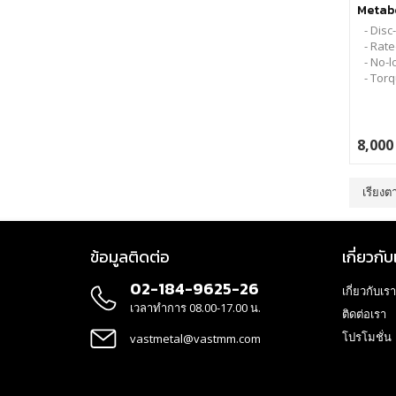
Metabo
Quick R
- Disc
- Rat
- No-
- Torq
8,000
เรียงต
ข้อมูลติดต่อ
เกี่ยวกับ
02-184-9625-26
เกี่ยวกับเรา
เวลาทำการ 08.00-17.00 น.
ติดต่อเรา
โปรโมชั่น
vastmetal@vastmm.com