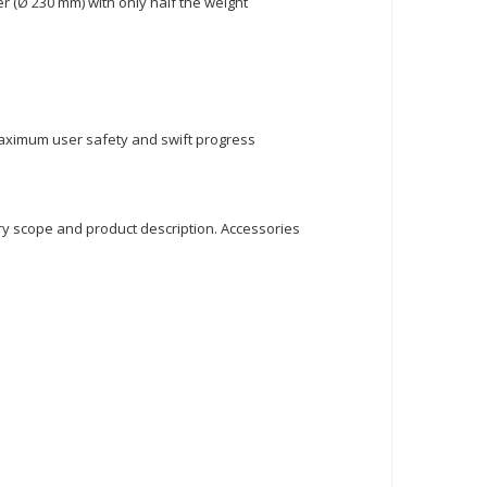
er (Ø 230 mm) with only half the weight
maximum user safety and swift progress
ry scope and product description. Accessories