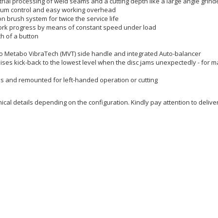
trial processing of weld seams and a cutting depth like a large angle grind
imum control and easy working overhead
brush system for twice the service life
 work progress by means of constant speed under load
ch of a button
to Metabo VibraTech (MVT) side handle and integrated Auto-balancer
ises kick-back to the lowest level when the disc jams unexpectedly - for 
s and remounted for left-handed operation or cutting
al details depending on the configuration. Kindly pay attention to delive