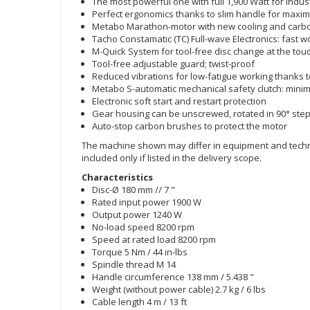
The most powerful one with full 1,900 Watt for indus
Perfect ergonomics thanks to slim handle for max
Metabo Marathon-motor with new cooling and carbon 
Tacho Constamatic (TC) Full-wave Electronics: fast
M-Quick System for tool-free disc change at the tou
Tool-free adjustable guard; twist-proof
Reduced vibrations for low-fatigue working thanks 
Metabo S-automatic mechanical safety clutch: minim
Electronic soft start and restart protection
Gear housing can be unscrewed, rotated in 90° step
Auto-stop carbon brushes to protect the motor
The machine shown may differ in equipment and technic
included only if listed in the delivery scope.
Characteristics
Disc-Ø 180 mm // 7 "
Rated input power 1900 W
Output power 1240 W
No-load speed 8200 rpm
Speed at rated load 8200 rpm
Torque 5 Nm / 44 in-lbs
Spindle thread M 14
Handle circumference 138 mm / 5.438 "
Weight (without power cable) 2.7 kg / 6 lbs
Cable length 4 m / 13 ft