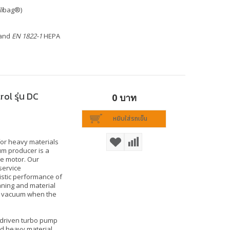
li
bag®)
 and
EN 1822-1
HEPA
ol รุ่น DC
0 บาท
หยิบใส่รถเข็น
for heavy materials
um producer is a
se motor. Our
service
istic performance of
aning and material
e vacuum when the
 driven turbo pump
nd heavy material