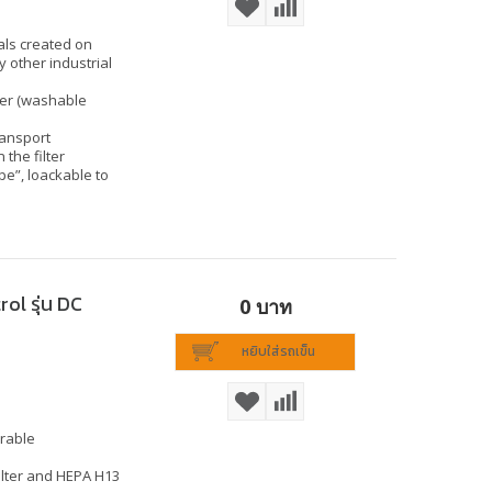
als created on
 other industrial
lter (washable
ransport
 the filter
pe”, loackable to
ol รุ่น DC
0 บาท
หยิบใส่รถเข็น
arable
filter and HEPA H13