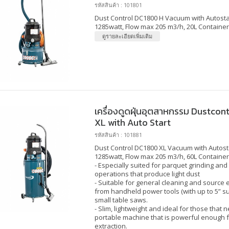
รหัสสินค้า : 101801
Dust Control DC1800 H Vacuum with Autostar
1285watt, Flow max 205 m3/h, 20L Container
ดูรายละเอียดเพิ่มเติม
เครื่องดูดฝุ่นอุตสาหกรรม Dustcont
XL with Auto Start
รหัสสินค้า : 101881
Dust Control DC1800 XL Vacuum with Autosta
1285watt, Flow max 205 m3/h, 60L Container
- Especially suited for parquet grinding and
operations that produce light dust
- Suitable for general cleaning and source 
from handheld power tools (with up to 5” su
small table saws.
- Slim, lightweight and ideal for those that 
portable machine that is powerful enough 
extraction.