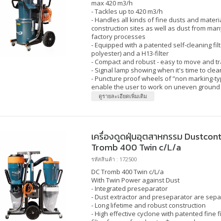
max 420 m3/h
- Tackles up to 420 m3/h
- Handles all kinds of fine dusts and materi
construction sites as well as dust from many
factory processes
- Equipped with a patented self-cleaning fi
polyester) and a H13-filter
- Compact and robust - easy to move and t
- Signal lamp showing when it's time to clean
- Puncture proof wheels of ”non marking-ty
enable the user to work on uneven ground
ดูรายละเอียดเพิ่มเติม
เครื่องดูดฝุ่นอุตสาหกรรม Dustcontr
Tromb 400 Twin c/L/a
รหัสสินค้า : 172500
DC Tromb
400
Twin c/L/a
With Twin Power against Dust
- Integrated preseparator
- Dust extractor and preseparator are sep
- Long lifetime and robust construction
- High effective cyclone with patented fine 