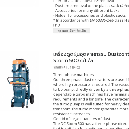
filter for a safe asbestos* removal
- Dust free removal of the plastic sack (
intel
- Accessories for many different tasks
- Holder for accessories and plastic sacks
*
In accordance with
EN 60335-2-69
class H
H13
ดูรายละเอียดเพิ่มเติม
เครื่องดูดฝุ่นอุตสาหกรรม Dustcontr
Storm 500 c/L/a
รหัสสินค้า : 119402
Three-phase machines
Our three-phase dust extractors are used 
where high pressure is required. The vacu
turbo pump, directly driven by a three-pha
dependable turbo machines have minimal 
requirements and a long life. The character
the turbo pump is well suited for heavy cle
transport. The turbo motor generates mor
resistance increases.
Get rid of large quantites of dust
The DC Storm 500 has a three-phase direct
that is suitable for continuous operation a