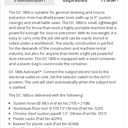
รายละเอียดสินค้า
The DC 1800 is suitable for general cleaning and source
extraction from handheld power tools (with up to 5” suction
casings) and small table saws. The DC 1800 is small, lightweight
and ideal for those that need a highly portable machine that is
powerful enough for source extraction. With its low weight, it is
easy to carry onto the job site and can be easily stored or
rolled under a workbench. The sturdy construction is perfect
for the demands of the construction and machine rental
industry, but also for anyone that needs a light yet powerful
dust extractor. The DC 1800 is equipped with a steel container
and a plastic bag is used inside the container.
DC 1800 Autostart*: Connect the subject electric tool to the
electrical outlet on unit. Set the selector switch to the AUTO
position. The unit will start automatically when the subject tool
is started.
The DC 1800 is delivered with the following:
Suction hose (Ø 38) 5 m (Part No 2105 + 2108)
Aluminium floor tool B 370,1.5”/38 mm (Part No 7235)
Chrome steel suction pipeØ 1.5” /38 mm (Part No 7257)
Plastic sacks (Part No 42291)
Basket for plastic sack (Part No 42369)