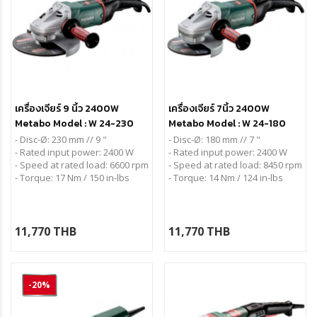
เครื่องเจียร์ 9 นิ้ว 2400W
เครื่องเจียร์ 7นิ้ว 2400W
Metabo Model : W 24-230
Metabo Model : W 24-180
MVT
MVT
- Disc-Ø: 230 mm // 9 "
- Disc-Ø: 180 mm // 7 "
- Rated input power: 2400 W
- Rated input power: 2400 W
- Speed at rated load: 6600 rpm
- Speed at rated load: 8450 rpm
- Torque: 17 Nm / 150 in-lbs
- Torque: 14 Nm / 124 in-lbs
11,770 THB
11,770 THB
-20%