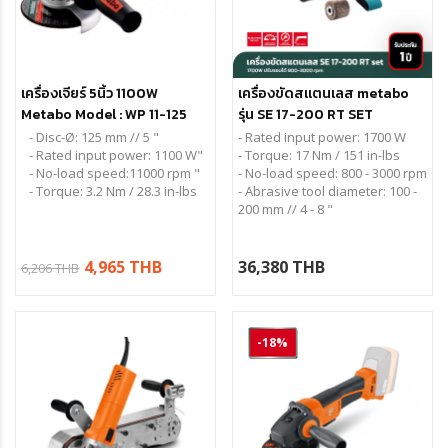
เครื่องเจียร์ 5นิ้ว 1100W
เครื่องขัดสแตนเลส metabo
Metabo Model : WP 11-125
รุ่น SE 17-200 RT SET
Quick
- Disc-Ø: 125 mm // 5 "
- Rated input power:
1700 W
- Rated input power: 1100 W"
- Torque:
17 Nm / 151 in-lbs
- No-load speed:11000 rpm "
- No-load speed:
800 - 3000 rpm
- Torque: 3.2 Nm / 28.3 in-lbs
- Abrasive tool diameter:
100 -
200 mm // 4 - 8 "
4,965 THB
36,380 THB
6,206 THB
-18%