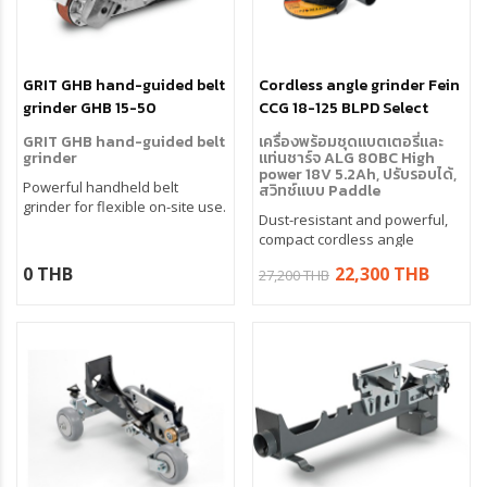
GRIT GHB hand-guided belt
Cordless angle grinder Fein
grinder GHB 15-50
CCG 18-125 BLPD Select
GRIT GHB hand-guided belt
เครื่องพร้อมชุดแบตเตอรี่และ
grinder
แท่นชาร์จ ALG 80BC High
power 18V 5.2Ah, ปรับรอบได้,
Powerful handheld belt
สวิทช์แบบ Paddle
grinder for flexible on-site use.
Dust-resistant and powerful,
compact cordless angle
grinder with dead man's switch
0 THB
22,300 THB
27,200 THB
for effective cutting, grinding
and deburring work in
assembly jobs.