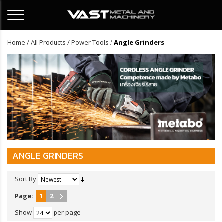
Home
/
All Products
/
Power Tools
/
Angle Grinders
ANGLE GRINDERS
Sort By
Page:
1
2
Show
per page