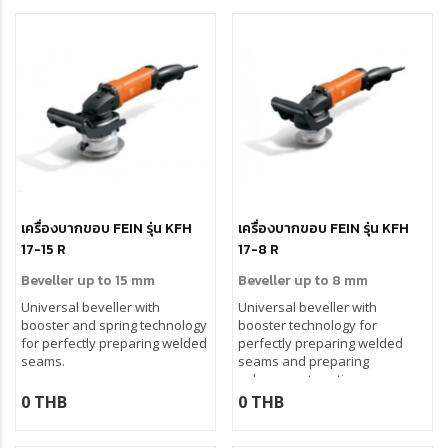
เครื่องบากขอบ FEIN รุ่น KFH
เครื่องบากขอบ FEIN รุ่น KFH
17-15 R
17-8 R
Beveller up to 15 mm
Beveller up to 8 mm
Universal beveller with
Universal beveller with
booster and spring technology
booster technology for
for perfectly preparing welded
perfectly preparing welded
seams.
seams and preparing
subsequent coatings.
0 THB
0 THB