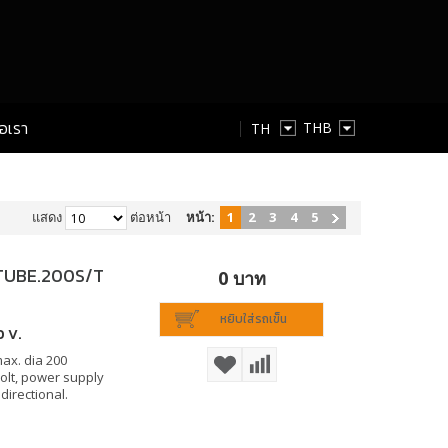
่อเรา
TH
TH
EN
แสดง
ต่อหน้า
หน้า:
1
2
3
4
5
r TUBE.200S/T
0 บาท
หยิบใส่รถเข็น
 V.
max. dia 200
Volt, power supply
directional.