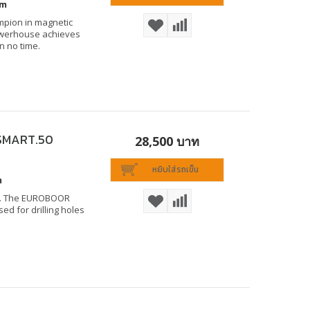
mm
mpion in magnetic
powerhouse achieves
n no time.
r SMART.50
28,500 บาท
หยิบใส่รถเข็น
m
ork. The EUROBOOR
ed for drilling holes