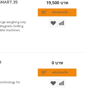
 SMART.35
19,500 บาท
หยิบใส่รถเข็น
m
ange weighing only
agnetic Drilling
able machines.
R
0 บาท
หยิบใส่รถเข็น
technology for