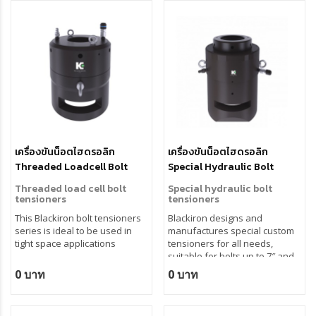
เครื่องขันน็อตไฮดรอลิก
เครื่องขันน็อตไฮดรอลิก
Threaded Loadcell Bolt
Special Hydraulic Bolt
Tensioners
Tensioners
Threaded load cell bolt
Special hydraulic bolt
tensioners
tensioners
This Blackiron bolt tensioners
Blackiron designs and
series is ideal to be used in
manufactures special custom
tight space applications
tensioners for all needs,
suitable for bolts up to 7″ and
more.
0 บาท
0 บาท