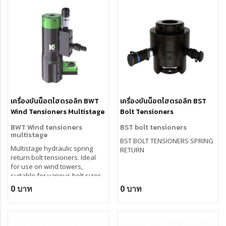
เครื่องขันน็อตไฮดรอลิก BWT
เครื่องขันน็อตไฮดรอลิก BST
Wind Tensioners Multistage
Bolt Tensioners
BWT Wind tensioners
BST bolt tensioners
multistage
BST BOLT TENSIONERS SPRING
Multistage hydraulic spring
RETURN
return bolt tensioners. Ideal
for use on wind towers,
suitable for various bolt sizes.
Operating pressure 1350 bar,
0 บาท
0 บาท
safety valve, limit switch
indicator, interchangeable nut
bridge, spring loaded nut
rotating socket, stroke 10 mm.