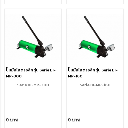
jackbolts at a predefined force
it will be possible to apply a
residual load to the bolt itself.
Available up to 6100 kN nom.
preload, can be designed in
special material upon request.
ปั๊มมือไฮดรอลิก รุ่น Serie BI-
ปั๊มมือไฮดรอลิก รุ่น Serie BI-
MP-300
MP-160
Serie BI-MP-300
Serie BI-MP-160
0 บาท
0 บาท