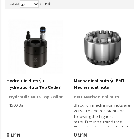
แสดง
ต่อหน้า
Hydraulic Nuts รุ่น
Mechanical nuts รุ่น BMT
Hydraulic Nuts Top Collar
Mechanical nuts
Hydraulic Nuts Top Collar
BMT Mechanical nuts
1500 Bar
Blackiron mechanical nuts are
versatile and resistant and
following the highest
manufacturing standards.
They allow to tension the bolts
without the use of pressurized
0 บาท
0 บาท
hydraulic oil. By tightening the