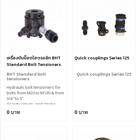
Special bridges available for
oversized nuts
เครื่องขันน็อตไฮดรอลิก BHT
Quick couplings Series 125
Standard Bolt Tensioners
BHT Standard bolt
Quick couplings Series 125
tensioners
Hydraulic bolt tensioners for
bolts from M20 to M130 & from
3/4 “to 5”.
Gravity return, end stroke
indicator, guided piston.
0 บาท
0 บาท
Maximum reliability and extra
lifetime