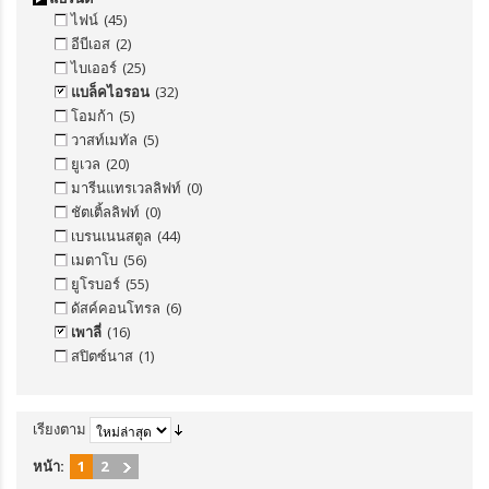
ไฟน์
(45)
อีบีเอส
(2)
ไบเออร์
(25)
แบล็คไอรอน
(32)
โอมก้า
(5)
วาสท์เมทัล
(5)
ยูเวล
(20)
มารีนแทรเวลลิฟท์
(0)
ชัตเติ้ลลิฟท์
(0)
เบรนเนนสตูล
(44)
เมตาโบ
(56)
ยูโรบอร์
(55)
ดัสค์คอนโทรล
(6)
เพาลี่
(16)
สปิตซ์นาส
(1)
เรียงตาม
หน้า:
1
2