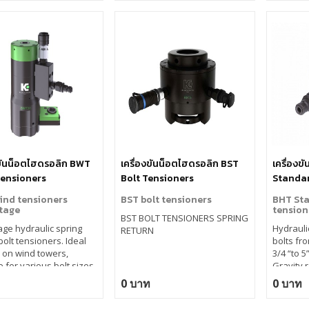
งขันน็อตไฮดรอลิก BWT
เครื่องขันน็อตไฮดรอลิก BST
เครื่องข
ensioners
Bolt Tensioners
Standar
tage
ind tensioners
BST bolt tensioners
BHT Sta
tage
tension
BST BOLT TENSIONERS SPRING
age hydraulic spring
Hydrauli
RETURN
bolt tensioners. Ideal
bolts fr
 on wind towers,
3/4 “to 5”
e for various bolt sizes.
Gravity 
ng pressure 1350 bar,
indicator
0 บาท
0 บาท
valve, limit switch
Maximum 
or, interchangeable nut
lifetime