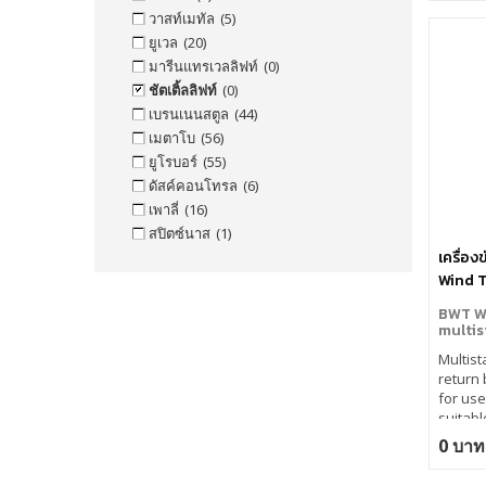
วาสท์เมทัล
(5)
ยูเวล
(20)
มารีนแทรเวลลิฟท์
(0)
ชัตเติ้ลลิฟท์
(0)
เบรนเนนสตูล
(44)
เมตาโบ
(56)
ยูโรบอร์
(55)
ดัสค์คอนโทรล
(6)
เพาลี่
(16)
สปิตซ์นาส
(1)
เครื่อ
Wind T
Multis
BWT W
multis
Multist
return 
for use
suitabl
Operati
0 บาท
safety 
indicat