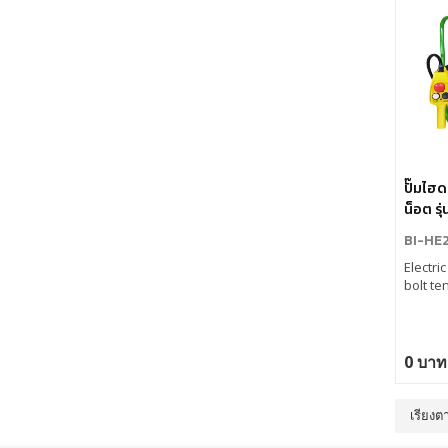
ปั๊มไฮด
น็อต ร
2275
BI-HE
Electri
bolt te
0 บาท
เรียงต