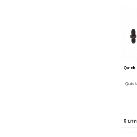
bridge,
rotatin
Special
oversi
Quick 
Quick
0 บาท