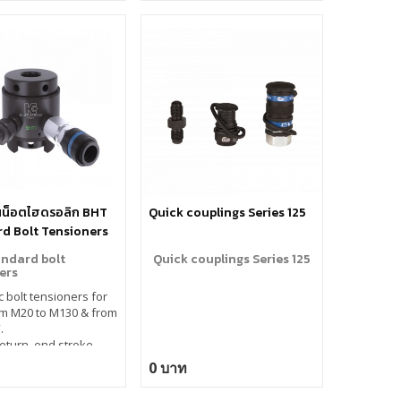
ันน็อตไฮดรอลิก BHT
Quick couplings Series 125
d Bolt Tensioners
ndard bolt
Quick couplings Series 125
ers
c bolt tensioners for
om M20 to M130 & from
.
return, end stroke
, guided piston.
0 บาท
reliability and extra