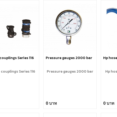
 spring loaded nut
g socket, stroke 10 mm.
 bridges available for
zed nuts
couplings Series 116
Pressure gauges 2000 bar
Hp hose
 couplings Series 116
Pressure gauges 2000 bar
Hp hos
0 บาท
0 บาท