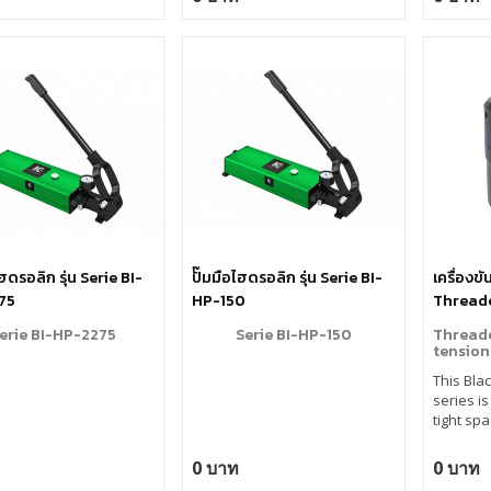
pressurized hydraulic oil. By
tightening the jackbolts at a
predefined force it will be
possible to apply a residual
load to the bolt itself.
Available up to 6100 kN nom.
preload, can be designed in
special material upon request.
ไฮดรอลิก รุ่น Serie BI-
ปั๊มมือไฮดรอลิก รุ่น Serie BI-
เครื่องข
75
HP-150
Threade
Tension
erie BI-HP-2275
Serie BI-HP-150
Threade
tension
This Bla
series is
tight sp
0 บาท
0 บาท