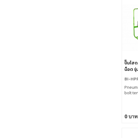
ปั๊มไฮด
น็อต ร
BI-HP
Pneuma
bolt te
0 บาท