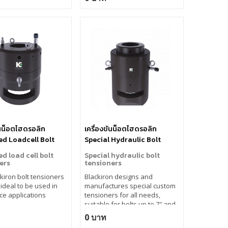
ันน็อตไฮดรอลิก
เครื่องขันน็อตไฮดรอลิก
d Loadcell Bolt
Special Hydraulic Bolt
ers
Tensioners
d load cell bolt
Special hydraulic bolt
ers
tensioners
ckiron bolt tensioners
Blackiron designs and
 ideal to be used in
manufactures special custom
ace applications
tensioners for all needs,
suitable for bolts up to 7″ and
more.
0 บาท