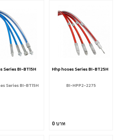
s Series BI-BT15H
Hhp hoses Series BI-BT25H
es Series BI-BT15H
BI-HPP2-2275
0 บาท