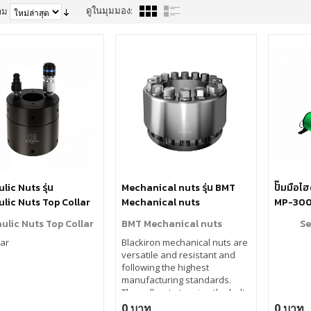
ดูในมุมมอง:
าม
lic Nuts รุ่น
Mechanical nuts รุ่น BMT
ปั๊มมือไฮ
lic Nuts Top Collar
Mechanical nuts
MP-30
ulic Nuts Top Collar
BMT Mechanical nuts
Se
Bar
Blackiron mechanical nuts are
versatile and resistant and
following the highest
manufacturing standards.
They allow to tension the bolts
without the use of
0 บาท
0 บาท