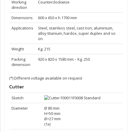
Working
Counterclockwise
direction
Dimensions
600 x 650 x h 1700 mm
Applications
Steel, stainless steel, cast iron, aluminium,
alloy titanium, hardox, super duplex and so
on
Weight
Kg. 215
Packing
920 x 820 x 1580 mm – Kg. 250
dimension
(*) Different voltage available on request
Cutter
Sketch
F0008 Standard
Diameter
Ø 80 mm
H=50 mm
Ø=27 mm
(1x)