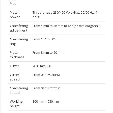
Plus
Motor
Three-phase 230/400 Volt, 4kw, 50/60 Hz, 4
power
pols
Chamfering
From 5 mm to 36 mm to 45° (56 mm diagonal)
adjustment
Chamfering
From 15° to 80°
angle
Plate
From 8 mm to 60 mm
thickness
Cutter
Ø 80 mm Z 6
Cutter
From 0 to 750 RPM
speed
Chamfering
From 0 to 1 mt/min
speed
Working
800 mm ÷ 980 mm
height