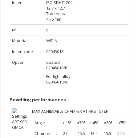
Insert
ISO SDHT1204
12,7 x 12,7
Thickness
4,76 mm
N°
6
Material
WIDIA
Insert code
02045018
Option
Coated
02045018/R
For light alloy
02045018/A
Bevelling performances
MAX ACHIEVABLE CHAMFER AT FIRST STEP
Angle
α15°
α30°
α45°
α60°
α75°
Chamfer
L
27
15.5
13.4
15.5
24.5