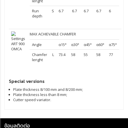
lenght
Run
S
6.7
6.7
6.7
6.7
6
depth
MAX ACHIEVABLE CHAMFER
Angle
α15°
α30°
α45°
α60°
α75°
Chamfer
L
73.4
58
55
58
77
lenght
Special versions
Plate thickness 8/100 mm and 8/200 mm;
Plate thickness less than 8 mm;
Cutter speed variator.
ข้อมูลติดต่อ