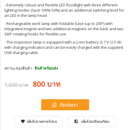
- Extremely robust and flexible LED floodlight with three different
lighting modes (Spot-100%-50%) and an additional switching level for
an LED in the lamp head
- Rechargeable work lamp with foldable base (up to 200°) with
integrated magnet and two additional magnets on the back and two
360° rotating hooks for flexible use
- The inspection lamp is equipped with a Li-Ion battery (3.7 V /2.5 Ah
with charging indicator) and can be easily charged with the supplied
USB charging cable
สถานะของสินค้า :
สินค้าพร้อมส่ง
800 บาท
1,600 บาท
ติดต่อเรา
เพิ่มไปรายการโปรด
เพิ่มไปเปรียบเทียบ