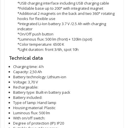
*USB charging interface including USB charging cable
*Foldable base up to 200° with integrated magnet
*Additional 2 magnets on the back and two 360° rotating
hooks for flexible use
*Integrated Li-Ion battery 3.7 V /2.5 Ah with charging
indicator
*On/Off push button
*Luminous flux: 500 lm (front) + 120lm (spot)
*Color temperature: 6500 K
*Light duration: front 3/6h, spot 10h
Technical data
Charging time:
4 h
Capacity:
2,50 Ah
Battery technology:
Lithium-ion
Voltage:
3,70 V
Rechargeable:
Battery type:
Built-in battery pack
Battery included:
Type of lamp:
Hand lamp
Housing material:
Plastic
Luminous flux:
500 lm
With on/off switch:
Degree of protection (IP):
IP20