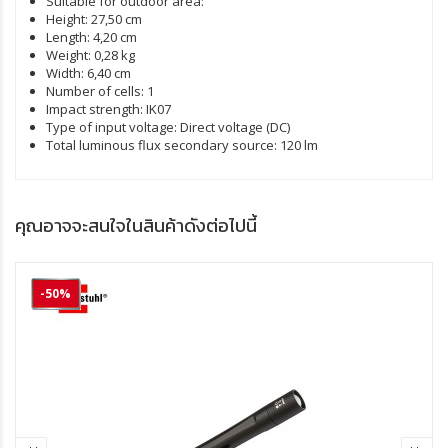
Suitable for outdoor area:
Height:
27,50 cm
Length:
4,20 cm
Weight:
0,28 kg
Width:
6,40 cm
Number of cells:
1
Impact strength:
IK07
Type of input voltage:
Direct voltage (DC)
Total luminous flux secondary source:
120 lm
คุณอาจจะสนใจในสินค้าดังต่อไปนี้
-50%