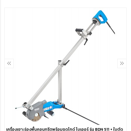
เครื่องเซาะร่องพื้นคอนกรีตพร้อมชุดไกด์ ไบเออร์ รุ่น BDN 511 + ใบตัด