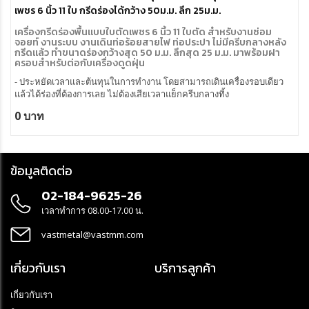
เพชร 6 นิ้ว 11 ใบ กรีดร่องได้กว้าง 50ม.ม. ลึก 25ม.ม.
เครื่องกรีดร่องพื้นแบบใบตัดเพชร 6 นิ้ว 11 ใบตัด สำหรับงานซ่อม
จอยท์ งานระบบ งานเดินท่อร้อยสายไฟ ท่อประปา ไม่มีครีบกลางหลัง
กรีดแล้ว ทำขนาดร่องกว้างสุด 50 ม.ม. ลึกสุด 25 ม.ม. มาพร้อมฝา
ครอบสำหรับต่อกับเครื่องดูดฝุ่น
- ประหยัดเวลาและต้นทุนในการทำงาน โดยสามารถเดินเครื่องรอบเดียว
แล้วได้ร่องที่ต้องการเลย ไม่ต้องเสียเวลาแย็กครีบกลางทิ้ง
- มอเตอร์กำลังสูงขนาด 2,400 วัตต์ มาพร้อมกับความเร็วในการกรีดร่องที่
0 บาท
เหมาะสม กรีดได้แม้ในวัสดุที่แข็งมาก เช่น คอนกรีตเสริมเหล็ก
- มือจับตัวเครื่องออกแบบมาให้จับยึดได้อย่างมั่นคงขณะทำงาน ควบคุม
ทิศทางได้ง่าย
- สามารถปรับร่องความลึกของการกรีดได้ถึง 25 ม.ม. โดยใช้มือขันปรับได้
ข้อมูลติดต่อ
เลยไม่ต้องใช้เครื่องมือเสริมอื่นๆ
02-184-9625-26
เวลาทำการ 08.00-17.00 น.
vastmetal@vastmm.com
เกี่ยวกับเรา
บริการลูกค้า
เกี่ยวกับเรา