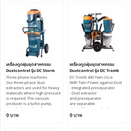
เครื่องดูดฝุ่นอุตสาหกรรม
เครื่องดูดฝุ่นอุตสาหกรรม
Dustcontrol รุ่น DC Storm
Dustcontrol รุ่น DC Tromb
500 c/L/a
400 Twin c/L/a
Three-phase machines
DC Tromb
400
Twin c/L/a
Our three-phase dust
With Twin Power against Dust
extractors are used for heavy
- Integrated preseparator
materials where high pressure
- Dust extractor
is required. The vacuum
and preseparator
producer is a turbo pump,
are separable
directly driven by a three-
- Long lifetime and robust
phase motor. Our dependable
construction
0 บาท
0 บาท
turbo machines have minimal
- High effective cyclone with
service requirements and a
patented fine filter and HEPA
long life. The characteristic
H13 filter for a safe