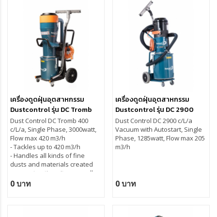
performance of the turbo
asbestos* removal
pump is well suited for heavy
- Dust free removal of the
cleaning and material
plastic sack (
intelli
bag®)
transport. The turbo motor
- Accessories for many
generates more vacuum when
different tasks
the resistance increases.
- Holder for accessories and
Get rid of large quantites of
plastic sacks
dust
*
In accordance with
EN 60335-
The DC Storm 500 has a three-
2-69
class H and
EN 1822-
phase direct driven turbo
1
HEPA H13
pump that is suitable for
เครื่องดูดฝุ่นอุตสาหกรรม
เครื่องดูดฝุ่นอุตสาหกรรม
continuous operation and
Dustcontrol รุ่น DC Tromb
Dustcontrol รุ่น DC 2900
heavy material transport,
400 c/L/a
c/L/a
source extraction and
Dust Control DC Tromb 400
Dust Control DC 2900 c/L/a
cleaning. Several
c/L/a, Single Phase, 3000watt,
Vacuum with Autostart, Single
improvements have
Flow max 420 m3/h
Phase, 1285watt, Flow max 205
incorporated in it:
- Tackles up to 420 m3/h
m3/h
a new efficient semi-automatic
- Handles all kinds of fine
filter cleaning system
dusts and materials created
on construction sites as well as
dust from many other
0 บาท
0 บาท
industrial factory processes
- Equipped with a patented
self-cleaning filter (washable
polyester) and a H13-filter