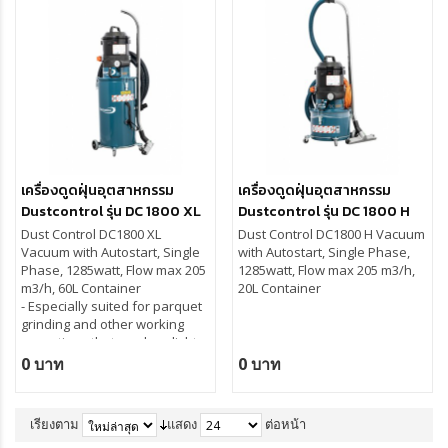
- Compact and robust - easy to
move and transport
- Signal lamp showing when it's
time to clean the filter
- Puncture proof wheels of
for easier transportation it has
”non marking-type”, loackable
handles both front and rear
to enable the user to work on
and the cyclone can be tilted
uneven ground
เครื่องดูดฝุ่นอุตสาหกรรม
เครื่องดูดฝุ่นอุตสาหกรรม
Dustcontrol รุ่น DC 1800 XL
Dustcontrol รุ่น DC 1800 H
with Auto Start
with Auto Start
Dust Control DC1800 XL
Dust Control DC1800 H Vacuum
Vacuum with Autostart, Single
with Autostart, Single Phase,
Phase, 1285watt, Flow max 205
1285watt, Flow max 205 m3/h,
m3/h, 60L Container
20L Container
- Especially suited for parquet
grinding and other working
for better ergonomic the
operations that produce light
handles are adjustable and
dust
0 บาท
0 บาท
the cyclone can be tilted for
- Suitable for general
easier filter exchange
cleaning and source extraction
from handheld power
เรียงตาม
แสดง
ต่อหน้า
tools (with up to 5” suction