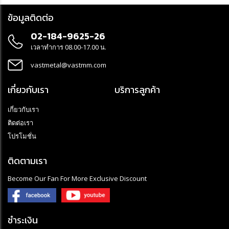
casings) and small table saws.
- Slim, lightweight and ideal for
ข้อมูลติดต่อ
those that need a highly
portable machine that is
02-184-9625-26
powerful enough for source
extraction.
เวลาทำการ 08.00-17.00 น.
- Equipped with a steel
equipped with
Intellibag
(DC
vastmetal@vastmm.com
container
Storm 500c), container (DC
Storm 500a) or Longopac (DC
Storm 500L
เกี่ยวกับเรา
บริการลูกค้า
เกี่ยวกับเรา
ติดต่อเรา
โปรโมชั่น
ติดตามเรา
a new more efficient HEPA
Become Our Fan For More Exclusive Discount
filter with a larger filter area
ชำระเงิน