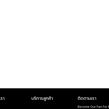
เรา
บริการลูกค้า
ติดตามเรา
Become Our Fan For 