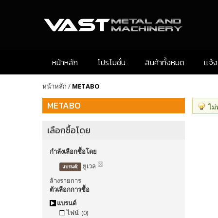
หน้าหลัก
โปรโมชั่น
สินค้าทั้งหมด
เเจ้
หน้าหลัก
/
METABO
METABO
ไม่
เลือกซื้อโดย
กำลังเลือกซื้อโดย
ยูเวล
แบรนด์:
ล้างรายการ
ตัวเลือกการซื้อ
แบรนด์
ไฟน์
(0)