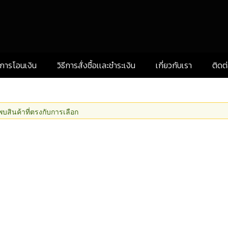
งการโอนเงิน
วิธีการสั่งซื้อเเละชำระเงิน
เกี่ยวกับเรา
ติดต
พบสินค้าที่ตรงกับการเลือก