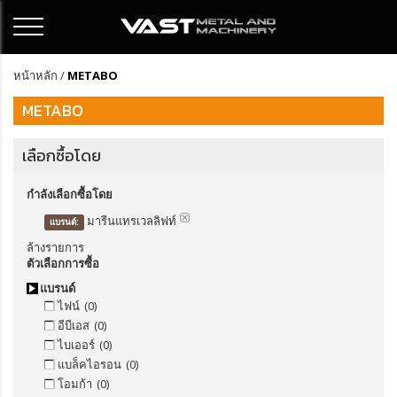
หน้าหลัก
/
METABO
METABO
เลือกซื้อโดย
กำลังเลือกซื้อโดย
มารีนแทรเวลลิฟท์
แบรนด์:
ล้างรายการ
ตัวเลือกการซื้อ
แบรนด์
ไฟน์
(0)
อีบีเอส
(0)
ไบเออร์
(0)
แบล็คไอรอน
(0)
โอมก้า
(0)