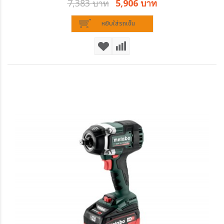
7,383 บาท
5,906 บาท
หยิบใส่รถเข็น