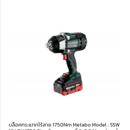
บล็อคกระแทกไร้สาย 1750Nm Metabo Model : SSW