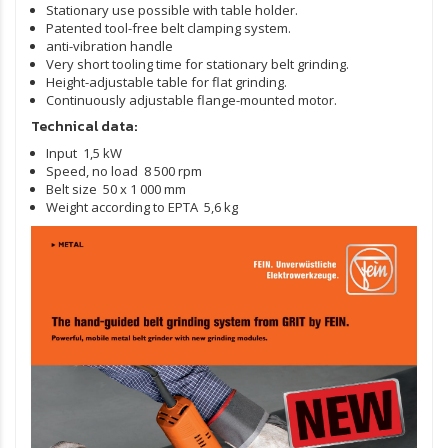
Stationary use possible with table holder.
Patented tool-free belt clamping system.
anti-vibration handle
Very short tooling time for stationary belt grinding.
Height-adjustable table for flat grinding.
Continuously adjustable flange-mounted motor.
Technical data:
Input
1,5 kW
Speed, no load
8 500 rpm
Belt size
50 x 1 000 mm
Weight according to EPTA
5,6 kg