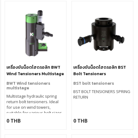
เครื่องขันน็อตไฮดรอลิก BWT
เครื่องขันน็อตไฮดรอลิก BST
Wind Tensioners Multistage
Bolt Tensioners
BWT Wind tensioners
BST bolt tensioners
multistage
BST BOLT TENSIONERS SPRING
Multistage hydraulic spring
RETURN
return bolt tensioners. Ideal
for use on wind towers,
suitable for various bolt sizes.
Operating pressure 1350 bar,
0 THB
0 THB
safety valve, limit switch
indicator, interchangeable nut
bridge, spring loaded nut