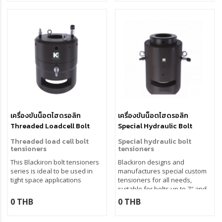
เครื่องขันน็อตไฮดรอลิก
เครื่องขันน็อตไฮดรอลิก
Threaded Loadcell Bolt
Special Hydraulic Bolt
Tensioners
Tensioners
Threaded load cell bolt
Special hydraulic bolt
tensioners
tensioners
This Blackiron bolt tensioners
Blackiron designs and
series is ideal to be used in
manufactures special custom
tight space applications
tensioners for all needs,
suitable for bolts up to 7″ and
more.
0 THB
0 THB