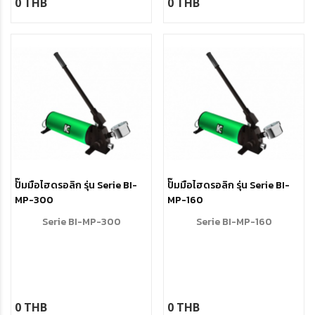
0 THB
0 THB
hydraulic oil. By tightening the
jackbolts at a predefined force
it will be possible to apply a
residual load to the bolt itself.
Available up to 6100 kN nom.
preload, can be designed in
special material upon request.
ปั๊มมือไฮดรอลิก รุ่น Serie BI-
ปั๊มมือไฮดรอลิก รุ่น Serie BI-
MP-300
MP-160
Serie BI-MP-300
Serie BI-MP-160
0 THB
0 THB