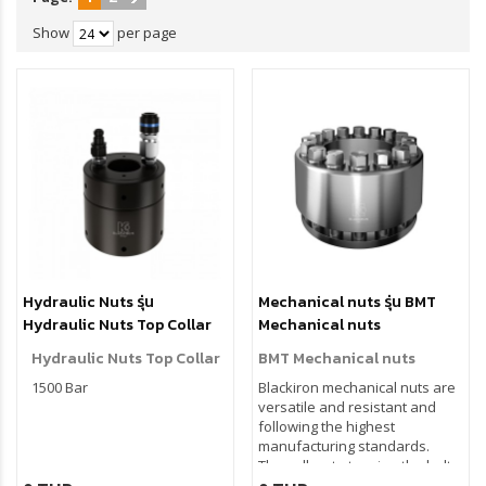
Show
per page
Hydraulic Nuts รุ่น
Mechanical nuts รุ่น BMT
Hydraulic Nuts Top Collar
Mechanical nuts
Hydraulic Nuts Top Collar
BMT Mechanical nuts
1500 Bar
Blackiron mechanical nuts are
versatile and resistant and
following the highest
manufacturing standards.
They allow to tension the bolts
without the use of pressurized