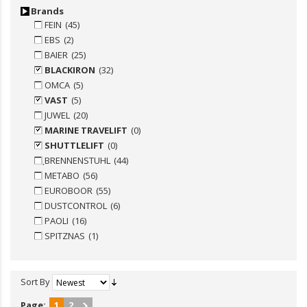
Brands
FEIN
(45)
EBS
(2)
BAIER
(25)
BLACKIRON
(32)
OMCA
(5)
VAST
(5)
JUWEL
(20)
MARINE TRAVELIFT
(0)
SHUTTLELIFT
(0)
ฺBRENNENSTUHL
(44)
METABO
(56)
EUROBOOR
(55)
DUSTCONTROL
(6)
PAOLI
(16)
SPITZNAS
(1)
Sort By
Page:
1
2